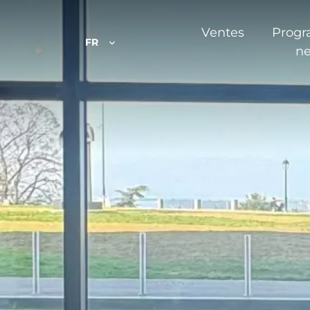
Ventes
Prog
FR
ne