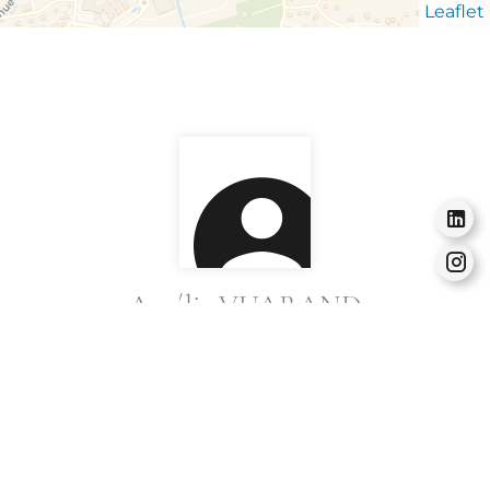
Leaflet
Amélie VUARAND
Gérant
avuarand@agence-horizon-immobilier.com