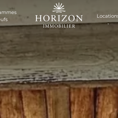
rammes
Location
ufs