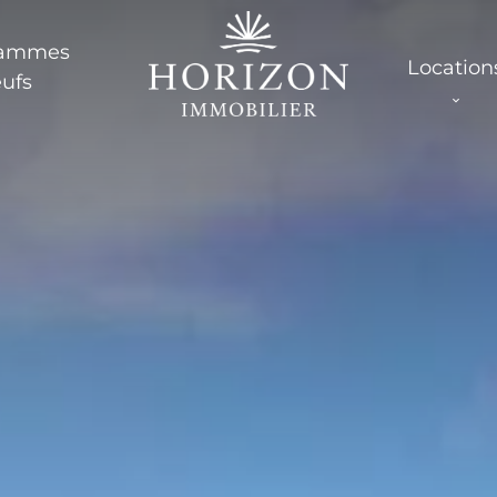
rammes
Location
ufs