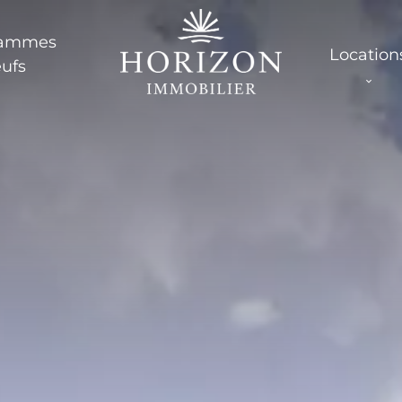
rammes
Location
ufs