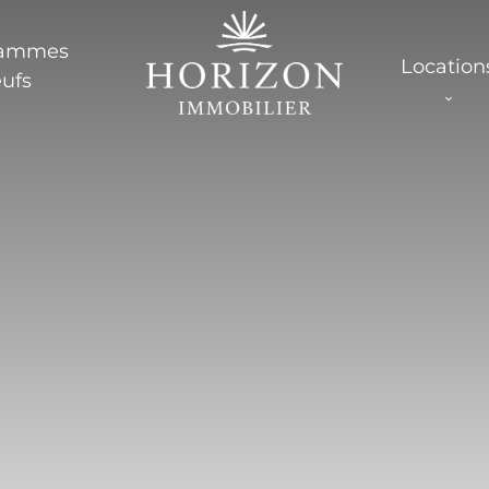
rammes
Location
ufs